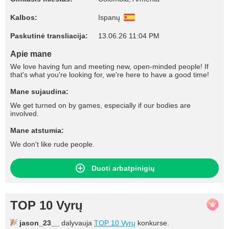
Kalbos:
Ispanų
Paskutinė transliacija:
13.06.26 11:04 PM
Apie mane
We love having fun and meeting new, open-minded people! If
that's what you're looking for, we're here to have a good time!
Mane sujaudina:
We get turned on by games, especially if our bodies are
involved.
Mane atstumia:
We don't like rude people.
Duoti arbatpinigių
TOP 10 Vyrų
jason_23__
dalyvauja
TOP 10 Vyrų
konkurse.