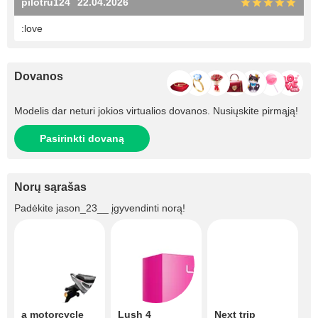
pilotru124
22.04.2026
:love
Dovanos
Modelis dar neturi jokios virtualios dovanos. Nusiųskite pirmąją!
Pasirinkti dovaną
Norų sąrašas
Padėkite
jason_23__
įgyvendinti norą!
a motorcycle
Lush 4
Next trip