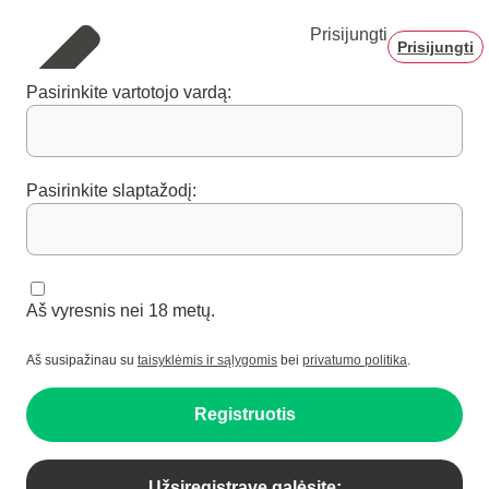
Prisijungti
Prisijungti
Pasirinkite vartotojo vardą:
Pasirinkite slaptažodį:
Aš vyresnis nei 18 metų.
Aš susipažinau su
taisyklėmis ir sąlygomis
bei
privatumo politika
.
Registruotis
Užsiregistravę galėsite: