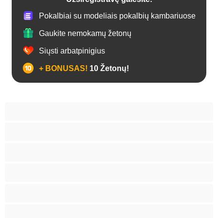
Pokalbiai su modeliais pokalbių kambariuose
Gaukite nemokamų žetonų
Siųsti arbatpinigius
+ BONUSAS!
10 Žetonų!
Analas
Apkūnios
Apžėlusios putės
Arabė
Azijietės
BBW