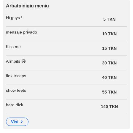
Arbatpinigių meniu
Hi guys !
5 TKN
mensaje privado
10 TKN
Kiss me
15 TKN
Armpits 🤤
30 TKN
flex triceps
40 TKN
show feets
55 TKN
hard dick
140 TKN
visi