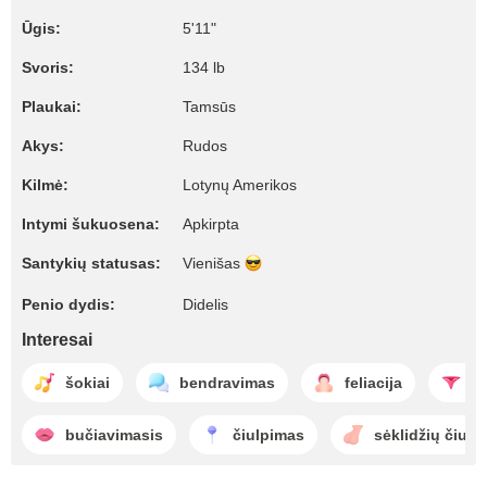
Ūgis:
5'11"
Svoris:
134 lb
Plaukai:
Tamsūs
Akys:
Rudos
Kilmė:
Lotynų Amerikos
Intymi šukuosena:
Apkirpta
Santykių statusas:
Vienišas
Penio dydis:
Didelis
Interesai
šokiai
bendravimas
feliacija
st
bučiavimasis
čiulpimas
sėklidžių čiulp