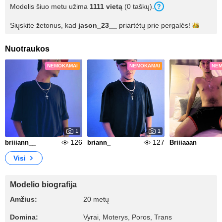
Modelis šiuo metu užima
1111 vietą
(0 taškų).
Siųskite žetonus, kad
jason_23__
priartėtų prie
pergalės!
Nuotraukos
NEMOKAMAI
NEMOKAMAI
NEM
1
1
126
127
briiiann__
briann_
Briiiaaan
Visi
Modelio biografija
Amžius:
20 metų
Domina:
Vyrai, Moterys, Poros, Trans