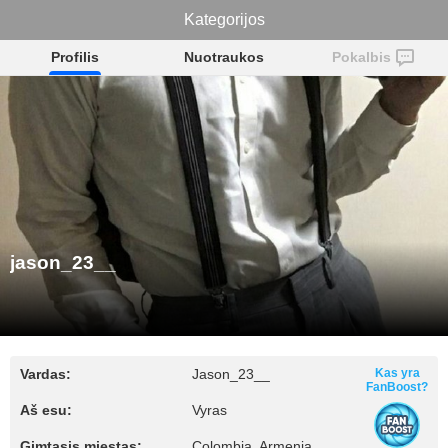
jason_23__
Kategorijos
Profilis
Nuotraukos
Pokalbis
jason_23__
Vardas:
Jason_23__
Kas yra
FanBoost?
Aš esu:
Vyras
Gimtasis miestas:
Colombia, Armenia