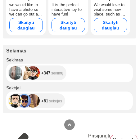
we would like to
It is the perfect
We would love to
have a photo so
interactive toy to
visit some new
we can go out and
have fun!
place, such as Rio
see new places
de Janeiro.
Skaityti
Skaityti
Skaityti
daugiau
daugiau
daugiau
Sekimas
+347
Sekimas
+347
sekimų
+81
Sekėjai
+81
sekėjas
Prisijungti