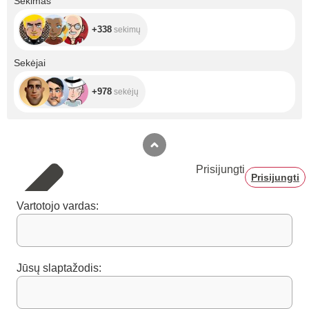
Sekimas
+338
sekimų
+978
Sekėjai
+978
sekėjų
Prisijungti
Prisijungti
Vartotojo vardas:
Jūsų slaptažodis: