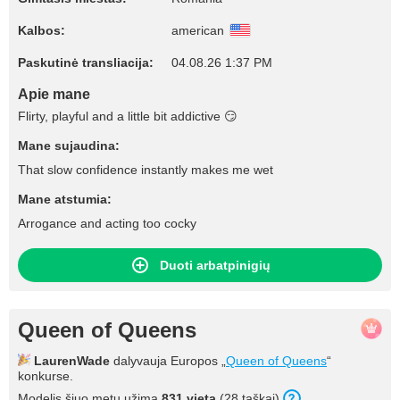
Kalbos:
american
Paskutinė transliacija:
04.08.26 1:37 PM
Apie mane
Flirty, playful and a little bit addictive 😏
Mane sujaudina:
That slow confidence instantly makes me wet
Mane atstumia:
Arrogance and acting too cocky
Duoti arbatpinigių
Queen of Queens
LaurenWade
dalyvauja Europos „
Queen of Queens
“
konkurse.
Modelis šiuo metu užima
831 vietą
(28 taškai).