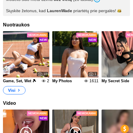
Siųskite žetonus, kad
LaurenWade
priartėtų prie
pergalės!
Nuotraukos
NEMOKAMAI
NEMOKAMAI
NEM
10
1
2
1611
Game, Set, Wet 🎾
My Photos
My Secret Side
Visi
Video
NEMOKAMAI
NEMOKAMAI