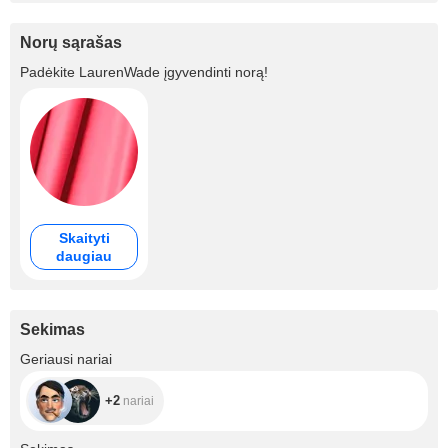
Norų sąrašas
Padėkite
LaurenWade
įgyvendinti norą!
Skaityti
daugiau
Sekimas
+2
Geriausi nariai
+2
nariai
+338