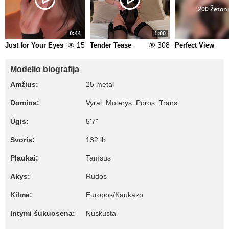
200 Žeton
0:44
1:00
15
308
Just for Your Eyes
Tender Tease
Perfect View
Modelio biografija
Amžius:
25 metai
Domina:
Vyrai, Moterys, Poros, Trans
Ūgis:
5'7"
Svoris:
132 lb
Plaukai:
Tamsūs
Akys:
Rudos
Kilmė:
Europos/Kaukazo
Intymi šukuosena:
Nuskusta