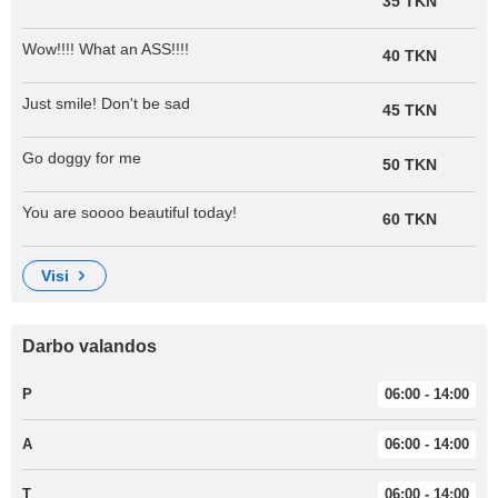
35 TKN
Wow!!!! What an ASS!!!!
40 TKN
Just smile! Don't be sad
45 TKN
Go doggy for me
50 TKN
You are soooo beautiful today!
60 TKN
visi
Darbo valandos
P
06:00 - 14:00
A
06:00 - 14:00
T
06:00 - 14:00