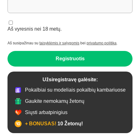
Aš vyresnis nei 18 metų.
Aš susipažinau su
taisyklėmis ir sąlygomis
bei
privatumo politika
.
Registruotis
Užsiregistravę galėsite:
Pokalbiai su modeliais pokalbių kambariuose
Gaukite nemokamų žetonų
Siųsti arbatpinigius
+ BONUSAS!
10 Žetonų!