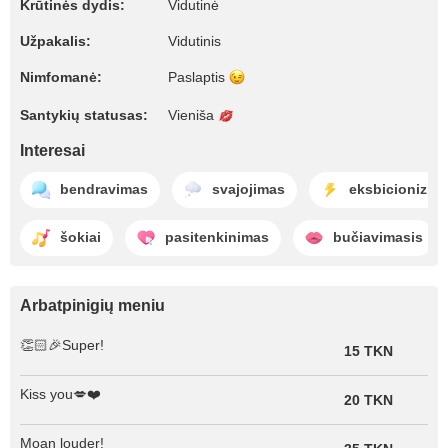
Krūtinės dydis:
Vidutinė
Užpakalis:
Vidutinis
Nimfomanė:
Paslaptis
Santykių statusas:
Vieniša
Interesai
bendravimas
svajojimas
eksbicionizma
šokiai
pasitenkinimas
bučiavimasis
Arbatpinigių meniu
👏🏻🎉Super!
15 TKN
Kiss you💋❤️
20 TKN
Moan louder!