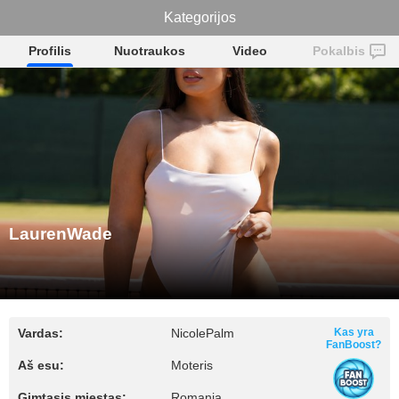
LaurenWade
Kategorijos
Profilis
Nuotraukos
Video
Pokalbis
LaurenWade
Vardas:
NicolePalm
Kas yra
FanBoost?
Aš esu:
Moteris
Gimtasis miestas:
Romania